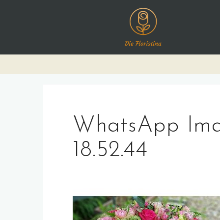
Skip
to
content
WhatsApp Imag
18.52.44