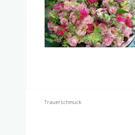
Beitragsnavigati
Trauerschmuck