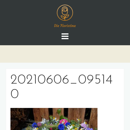
Skip
to
content
20210606_09514
0